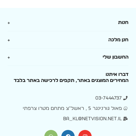
חנות
מארזים
חנן מלכה
בלונים
אודות
החשבון שלי
מגנטים ובלוקי עץ
תקנון
התחברות / הרשמה
דברו איתנו
סובלימציה
המחירים המוצגים באתר, תקפים לרכישה באתר בלבד
מדיניות משלוחים והחזרות
סל קניות
מסיבת רווקות
מדיניות פרטיות
03-7444737
ההזמנות שלי
עמדות
פאול גורנינגר 5 , ראשל״צ מתחם מטרו צרפתי
הסדרי נגישות
ba_kl@netvision.net.il
סטנדים מעמדים ודקורציה
צור קשר
ימי הולדת