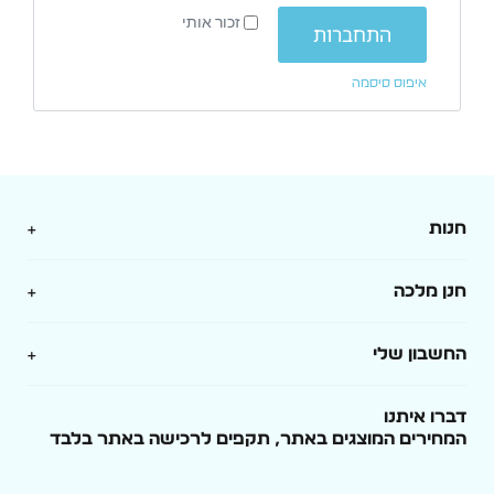
זכור אותי
התחברות
איפוס סיסמה
חנות
מארזים
חנן מלכה
בלונים
אודות
החשבון שלי
מגנטים ובלוקי עץ
תקנון
התחברות / הרשמה
דברו איתנו
סובלימציה
המחירים המוצגים באתר, תקפים לרכישה באתר בלבד
מדיניות משלוחים והחזרות
סל קניות
מסיבת רווקות