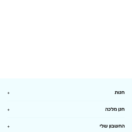
חנות
מארזים
חנן מלכה
בלונים
אודות
החשבון שלי