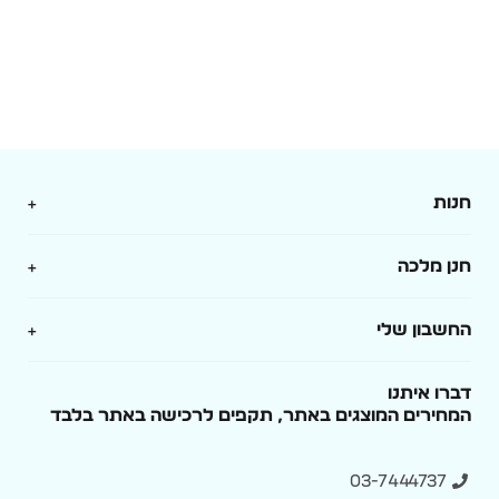
חנות
מארזים
חנן מלכה
בלונים
אודות
החשבון שלי
מגנטים ובלוקי עץ
תקנון
התחברות / הרשמה
דברו איתנו
סובלימציה
המחירים המוצגים באתר, תקפים לרכישה באתר בלבד
מדיניות משלוחים והחזרות
סל קניות
מסיבת רווקות
מדיניות פרטיות
03-7444737
ההזמנות שלי