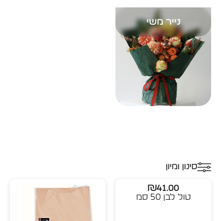
נייר משי
סינון ומיון
₪
41.00
טול לבן 50 סמ