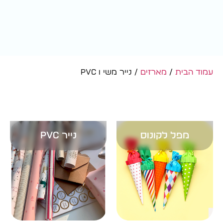
עמוד הבית
/
מארזים
/ נייר משי ו PVC
מפל לקונוס
נייר PVC