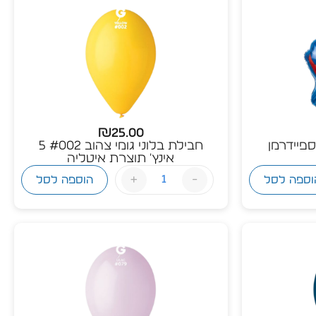
₪
25.00
אינץ' – ספיידרמן
חבילת בלוני גומי צהוב #002 5
אינץ' תוצרת איטליה
+
-
וספה לסל
הוספה לסל